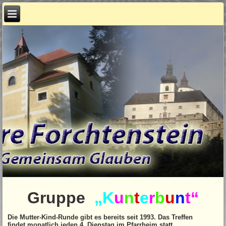
Gruppe
„K
u
n
t
e
r
b
u
n
t“
Die Mutter-Kind-Runde gibt es bereits seit 1993. Das Treffen
findet monatlich jeden 4. Dienstag im Pfarrheim statt.